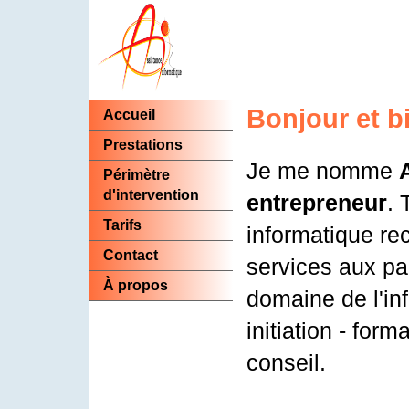
Bonjour et b
Accueil
Prestations
Je me nomme
Périmètre
d'intervention
entrepreneur
. 
Tarifs
informatique re
Contact
services aux par
À propos
domaine de l'inf
initiation - for
conseil.